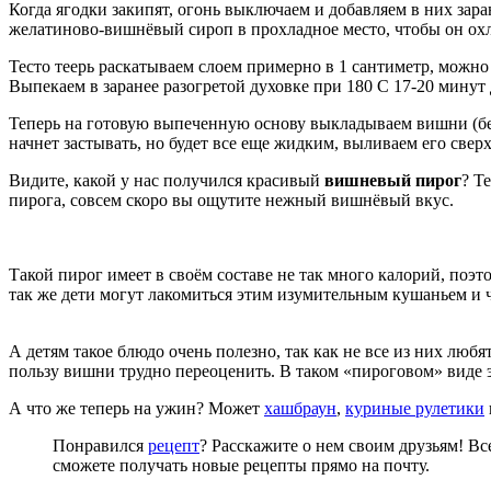
Когда ягодки закипят, огонь выключаем и добавляем в них за
желатиново-вишнёвый сироп в прохладное место, чтобы он ох
Тесто теерь раскатываем слоем примерно в 1 сантиметр, можно
Выпекаем в заранее разогретой духовке при 180 С 17-20 минут 
Теперь на готовую выпеченную основу выкладываем вишни (бе
начнет застывать, но будет все еще жидким, выливаем его свер
Видите, какой у нас получился красивый
вишневый пирог
? Т
пирога, совсем скоро вы ощутите нежный вишнёвый вкус.
Такой пирог имеет в своём составе не так много калорий, поэт
так же дети могут лакомиться этим изумительным кушаньем и 
А детям такое блюдо очень полезно, так как не все из них любя
пользу вишни трудно переоценить. В таком «пироговом» виде э
А что же теперь на ужин? Может
хашбраун
,
куриные рулетики
Понравился
рецепт
? Расскажите о нем своим друзьям! Вс
сможете получать новые рецепты прямо на почту.