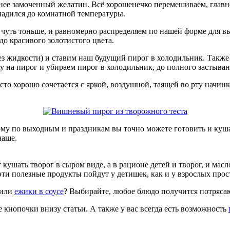
ранее замоченный желатин. Всё хорошенечко перемешиваем, глав
ладился до комнатной температуры.
 чуть тоньше, и равномерно распределяем по нашей форме для в
до красивого золотистого цвета.
з жидкости) и ставим наш будущий пирог в холодильник. Также
ху на пирог и убираем пирог в холодильник, до полного застыва
есто хорошо сочетается с яркой, воздушной, таящей во рту начинк
ому по выходным и праздникам вы точно можете готовить и кушать
чаще.
т кушать творог в сыром виде, а в рационе детей и творог, и мас
ти полезные продукты пойдут у детишек, как и у взрослых прос
или
ежики в соусе
? Выбирайте, любое блюдо получится потряс
е кнопочки внизу статьи. А также у вас всегда есть возможность