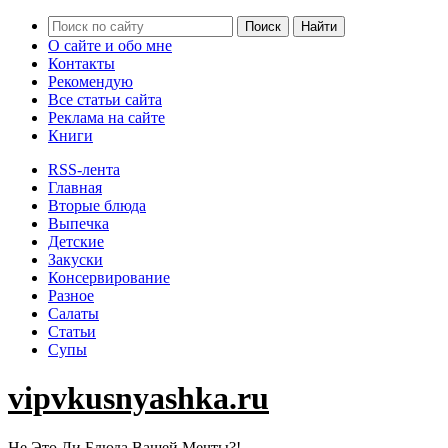
О сайте и обо мне
Контакты
Рекомендую
Все статьи сайта
Реклама на сайте
Книги
RSS-лента
Главная
Вторые блюда
Выпечка
Детские
Закуски
Консервирование
Разное
Салаты
Статьи
Супы
vipvkusnyashka.ru
Не Это Ли Блюда Вашей Мечты?!