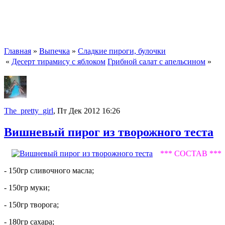
Главная
»
Выпечка
»
Сладкие пироги, булочки
«
Десерт тирамису с яблоком
Грибной салат с апельсином
»
The_pretty_girl
, Пт Дек 2012 16:26
Вишневый пирог из творожного теста
*** СОСТАВ ***
- 150гр сливочного масла;
- 150гр муки;
- 150гр творога;
- 180гр сахара;