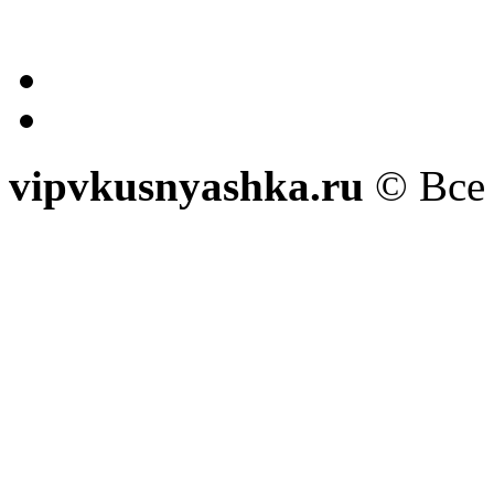
vipvkusnyashka.ru
© Все