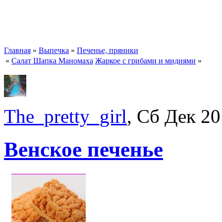
Главная
»
Выпечка
»
Печенье, пряники
«
Салат Шапка Маномаха
Жаркое с грибами и мидиями
»
The_pretty_girl
, Сб Дек 20
Венское печенье