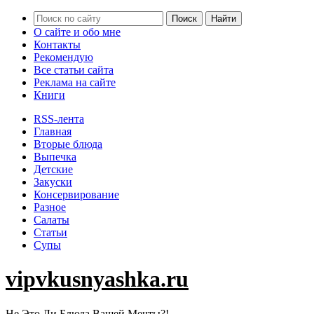
О сайте и обо мне
Контакты
Рекомендую
Все статьи сайта
Реклама на сайте
Книги
RSS-лента
Главная
Вторые блюда
Выпечка
Детские
Закуски
Консервирование
Разное
Салаты
Статьи
Супы
vipvkusnyashka.ru
Не Это Ли Блюда Вашей Мечты?!