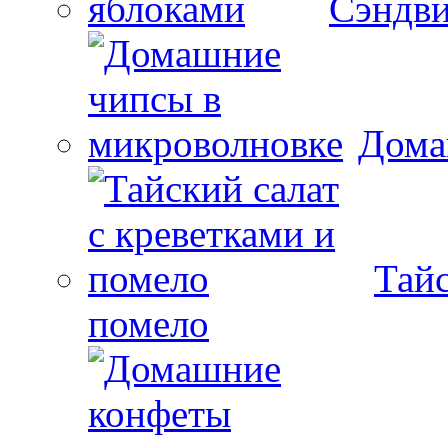
Сэндви
Дома
Тайс
помело