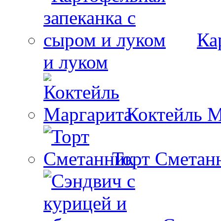
Ка
и луком
Коктейль М
Торт Сметан