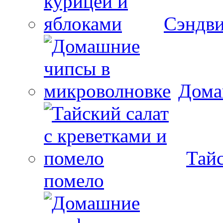
Сэндви
Дома
Тайс
помело