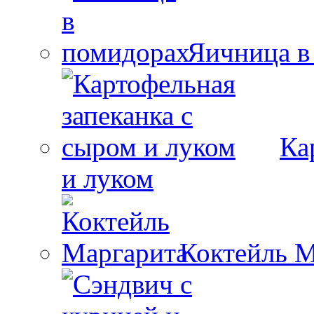
Яичница в
Ка
и луком
Коктейль М