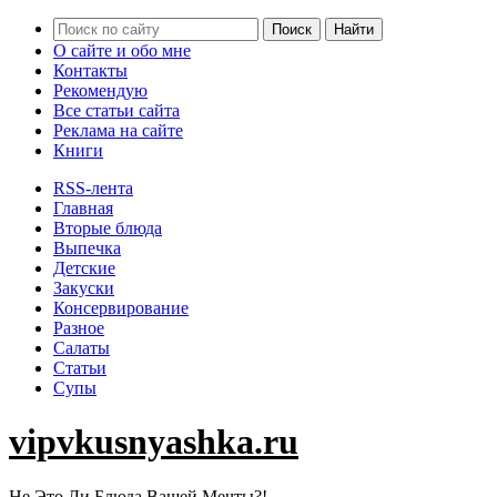
О сайте и обо мне
Контакты
Рекомендую
Все статьи сайта
Реклама на сайте
Книги
RSS-лента
Главная
Вторые блюда
Выпечка
Детские
Закуски
Консервирование
Разное
Салаты
Статьи
Супы
vipvkusnyashka.ru
Не Это Ли Блюда Вашей Мечты?!