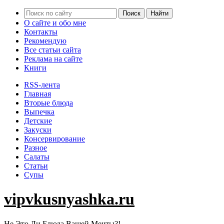
О сайте и обо мне
Контакты
Рекомендую
Все статьи сайта
Реклама на сайте
Книги
RSS-лента
Главная
Вторые блюда
Выпечка
Детские
Закуски
Консервирование
Разное
Салаты
Статьи
Супы
vipvkusnyashka.ru
Не Это Ли Блюда Вашей Мечты?!