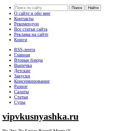
О сайте и обо мне
Контакты
Рекомендую
Все статьи сайта
Реклама на сайте
Книги
RSS-лента
Главная
Вторые блюда
Выпечка
Детские
Закуски
Консервирование
Разное
Салаты
Статьи
Супы
vipvkusnyashka.ru
Не Это Ли Блюда Вашей Мечты?!