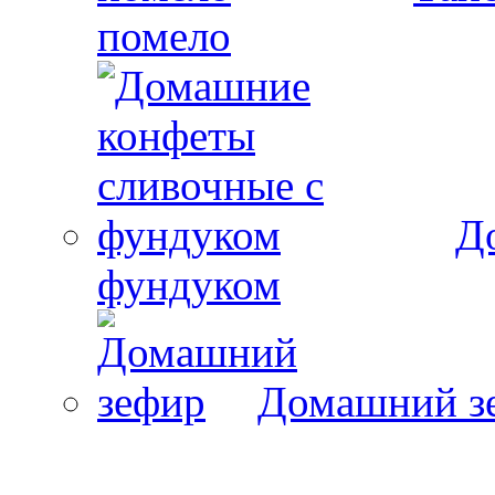
помело
Д
фундуком
Домашний з