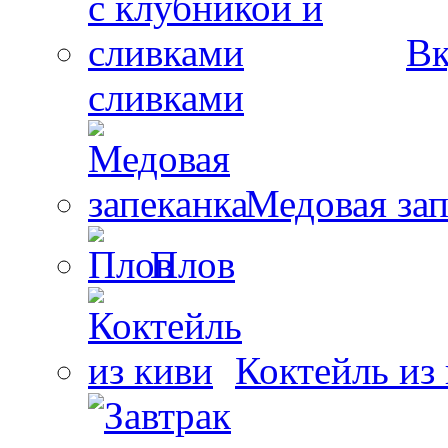
Вк
сливками
Медовая зап
Плов
Коктейль из