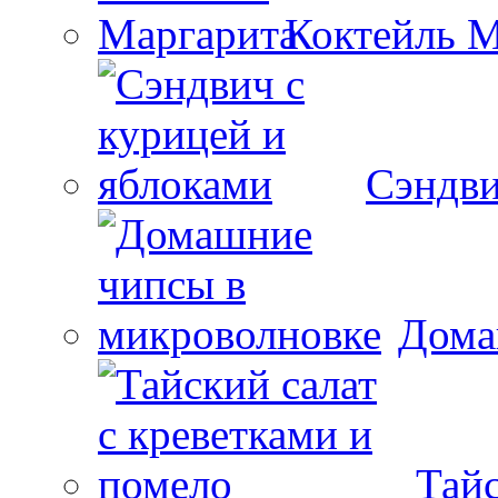
Коктейль М
Сэндви
Дома
Тайс