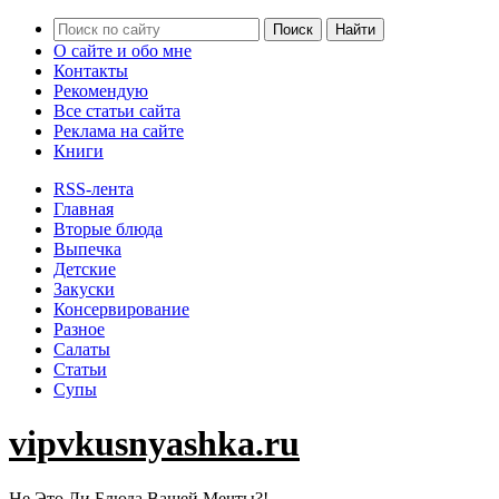
О сайте и обо мне
Контакты
Рекомендую
Все статьи сайта
Реклама на сайте
Книги
RSS-лента
Главная
Вторые блюда
Выпечка
Детские
Закуски
Консервирование
Разное
Салаты
Статьи
Супы
vipvkusnyashka.ru
Не Это Ли Блюда Вашей Мечты?!