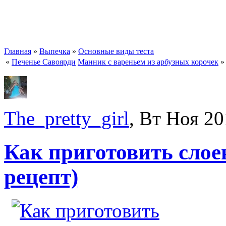
Главная
»
Выпечка
»
Основные виды теста
«
Печенье Савоярди
Манник с вареньем из арбузных корочек
»
The_pretty_girl
, Вт Ноя 20
Как приготовить слое
рецепт)