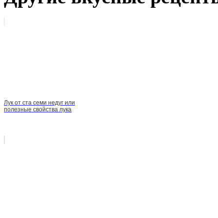
Лук от ста семи недуг или
полезные свойства лука