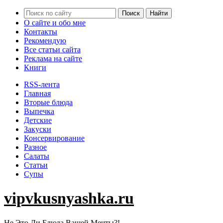
О сайте и обо мне
Контакты
Рекомендую
Все статьи сайта
Реклама на сайте
Книги
RSS-лента
Главная
Вторые блюда
Выпечка
Детские
Закуски
Консервирование
Разное
Салаты
Статьи
Супы
vipvkusnyashka.ru
Не Это Ли Блюда Вашей Мечты?!