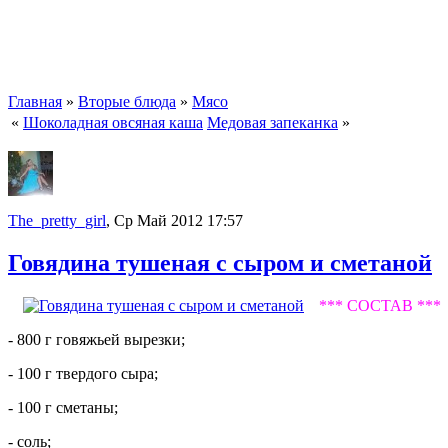
Главная
»
Вторые блюда
»
Мясо
«
Шоколадная овсяная каша
Медовая запеканка
»
The_pretty_girl
, Ср Май 2012 17:57
Говядина тушеная с сыром и сметаной
*** СОСТАВ ***
- 800 г говяжьей вырезки;
- 100 г твердого сыра;
- 100 г сметаны;
- соль;