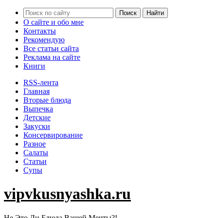
О сайте и обо мне
Контакты
Рекомендую
Все статьи сайта
Реклама на сайте
Книги
RSS-лента
Главная
Вторые блюда
Выпечка
Детские
Закуски
Консервирование
Разное
Салаты
Статьи
Супы
vipvkusnyashka.ru
Не Это Ли Блюда Вашей Мечты?!