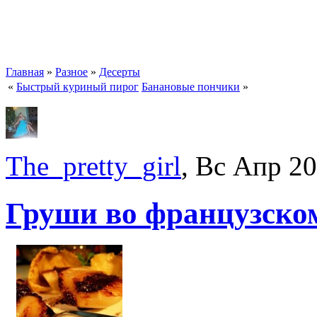
Главная
»
Разное
»
Десерты
«
Быстрый куриный пирог
Банановые пончики
»
The_pretty_girl
, Вс Апр 2
Груши во французском