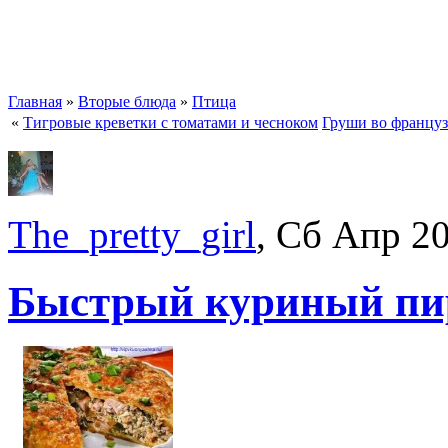
Главная
»
Вторые блюда
»
Птица
«
Тигровые креветки с томатами и чесноком
Груши во француз
The_pretty_girl
, Сб Апр 2
Быстрый куриный пи