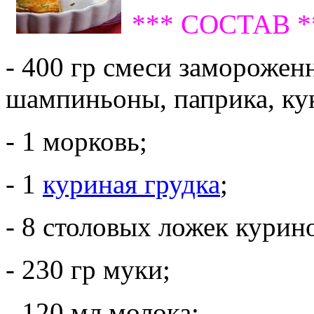
*** СОСТАВ *
- 400 гр смеси заморожен
шампиньоны, паприка, кук
- 1 морковь;
- 1
куриная грудка
;
- 8 столовых ложек курин
- 230 гр муки;
- 120 мл молока;