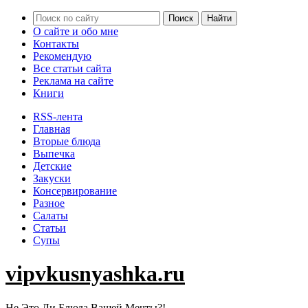
О сайте и обо мне
Контакты
Рекомендую
Все статьи сайта
Реклама на сайте
Книги
RSS-лента
Главная
Вторые блюда
Выпечка
Детские
Закуски
Консервирование
Разное
Салаты
Статьи
Супы
vipvkusnyashka.ru
Не Это Ли Блюда Вашей Мечты?!