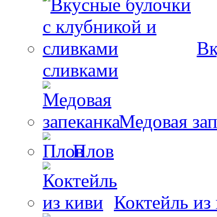
Вк
сливками
Медовая зап
Плов
Коктейль из