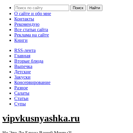
О сайте и обо мне
Контакты
Рекомендую
Все статьи сайта
Реклама на сайте
Книги
RSS-лента
Главная
Вторые блюда
Выпечка
Детские
Закуски
Консервирование
Разное
Салаты
Статьи
Супы
vipvkusnyashka.ru
Не Это Ли Блюда Вашей Мечты?!