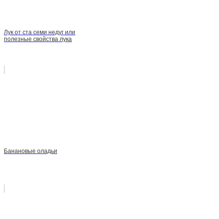
Лук от ста семи недуг или
полезные свойства лука
Банановые оладьи