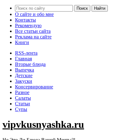
О сайте и обо мне
Контакты
Рекомендую
Все статьи сайта
Реклама на сайте
Книги
RSS-лента
Главная
Вторые блюда
Выпечка
Детские
Закуски
Консервирование
Разное
Салаты
Статьи
Супы
vipvkusnyashka.ru
Не Это Ли Блюда Вашей Мечты?!