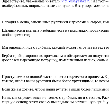
Здравствуйте, уважаемые читатели
vipvkusnyashka.ru
! Август –
подберёзовики, широкошляпые свинушки. В эту пора можно на
Сегодня в меню, запеченные
рулетики с грибами
и сыром, ими
Шампиньоны всегда в изобилии есть на прилавках продуктовы
любое время года.
Мы определились с грибами, каждый может готовить из тех гри
Берём грибы, хорошо их промываем и обжариваем до полуготов
добавляем нарезанную петрушку, измельчённый чеснок, соль и 
Приступаем к основной части нашего творческого процесса. За
хотите, чтобы ваши рулетики были более хрустящими, то возьм
Если же вы хотите, чтобы ваши рулеты вышли более пышными, 
Итак, мы определились не только с грибами, но и с тестом. Р
сырную основу, затем сверху выкладываем остуженную грибну