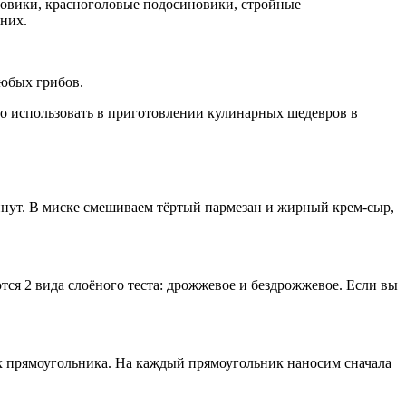
оровики, красноголовые подосиновики, стройные
них.
любых грибов.
но использовать в приготовлении кулинарных шедевров в
инут. В миске смешиваем тёртый пармезан и жирный крем-сыр,
тся 2 вида слоёного теста: дрожжевое и бездрожжевое. Если вы
ких прямоугольника. На каждый прямоугольник наносим сначала