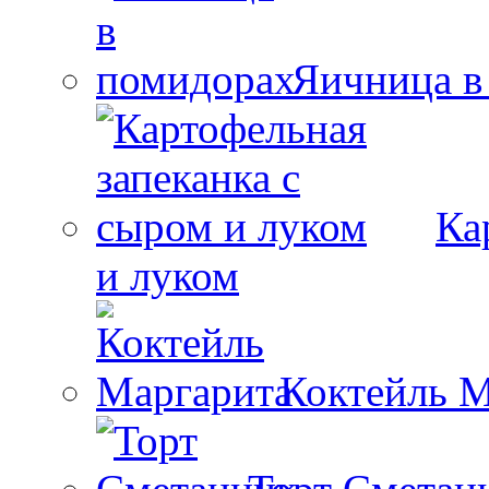
Яичница в
Ка
и луком
Коктейль М