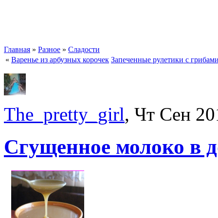
Главная
»
Разное
»
Сладости
«
Варенье из арбузных корочек
Запеченные рулетики с грибам
The_pretty_girl
, Чт Сен 20
Сгущенное молоко в 