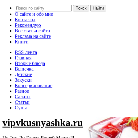
О сайте и обо мне
Контакты
Рекомендую
Все статьи сайта
Реклама на сайте
Книги
RSS-лента
Главная
Вторые блюда
Выпечка
Детские
Закуски
Консервирование
Разное
Салаты
Статьи
Супы
vipvkusnyashka.ru
Не Это Ли Блюда Вашей Мечты?!