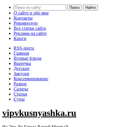
О сайте и обо мне
Контакты
Рекомендую
Все статьи сайта
Реклама на сайте
Книги
RSS-лента
Главная
Вторые блюда
Выпечка
Детские
Закуски
Консервирование
Разное
Салаты
Статьи
Супы
vipvkusnyashka.ru
Не Это Ли Блюда Вашей Мечты?!