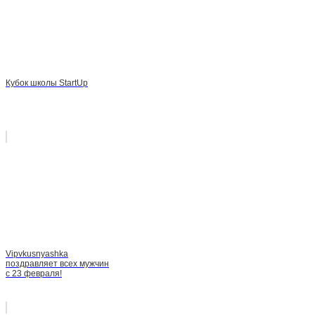
Кубок школы StartUp
Vipvkusnyashka
поздравляет всех мужчин
с 23 февраля!