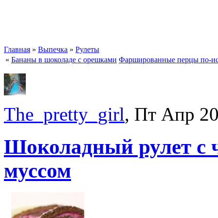
Главная
»
Выпечка
»
Рулеты
«
Бананы в шоколаде с орешками
Фаршированные перцы по-и
The_pretty_girl
, Пт Апр 2
Шоколадный рулет с 
муссом