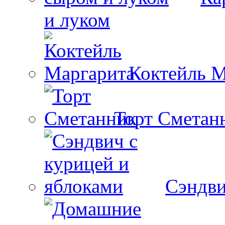
и луком
Коктейль М
Торт Сметан
Сэндви