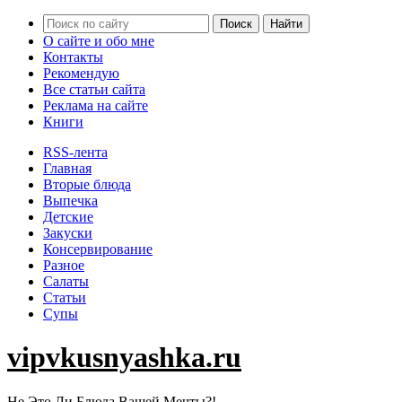
О сайте и обо мне
Контакты
Рекомендую
Все статьи сайта
Реклама на сайте
Книги
RSS-лента
Главная
Вторые блюда
Выпечка
Детские
Закуски
Консервирование
Разное
Салаты
Статьи
Супы
vipvkusnyashka.ru
Не Это Ли Блюда Вашей Мечты?!