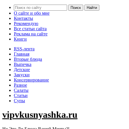
О сайте и обо мне
Контакты
Рекомендую
Все статьи сайта
Реклама на сайте
Книги
RSS-лента
Главная
Вторые блюда
Выпечка
Детские
Закуски
Консервирование
Разное
Салаты
Статьи
Супы
vipvkusnyashka.ru
Не Это Ли Блюда Вашей Мечты?!