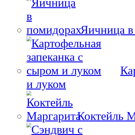
Яичница в
Ка
и луком
Коктейль М