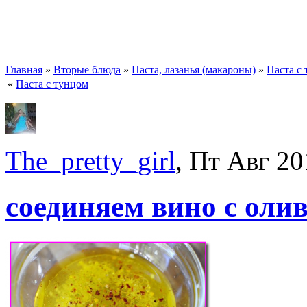
Главная
»
Вторые блюда
»
Паста, лазанья (макароны)
»
Паста с
«
Паста с тунцом
The_pretty_girl
, Пт Авг 20
соединяем вино с ол