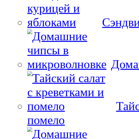
Сэндви
Дома
Тайс
помело