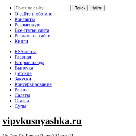
О сайте и обо мне
Контакты
Рекомендую
Все статьи сайта
Реклама на сайте
Книги
RSS-лента
Главная
Вторые блюда
Выпечка
Детские
Закуски
Консервирование
Разное
Салаты
Статьи
Супы
vipvkusnyashka.ru
Не Это Ли Блюда Вашей Мечты?!