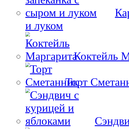
Ка
и луком
Коктейль М
Торт Сметан
Сэндви