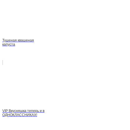
Тушеная квашеная
капуста
VIP Вкусняшка теперь и в
ОДНОКЛАССНИКАХ!