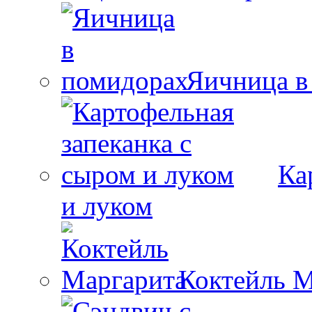
Яичница в
Ка
и луком
Коктейль М