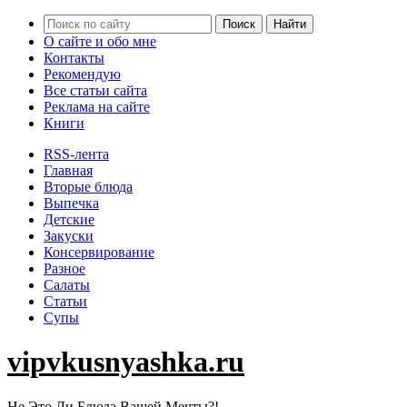
О сайте и обо мне
Контакты
Рекомендую
Все статьи сайта
Реклама на сайте
Книги
RSS-лента
Главная
Вторые блюда
Выпечка
Детские
Закуски
Консервирование
Разное
Салаты
Статьи
Супы
vipvkusnyashka.ru
Не Это Ли Блюда Вашей Мечты?!