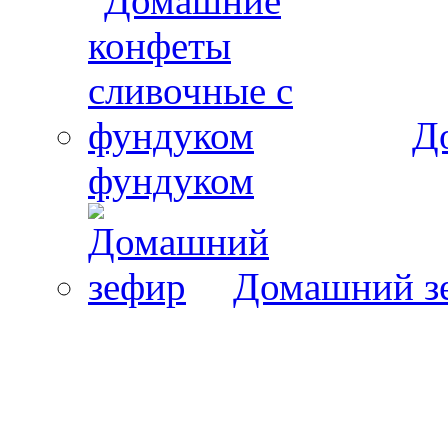
Д
фундуком
Домашний з