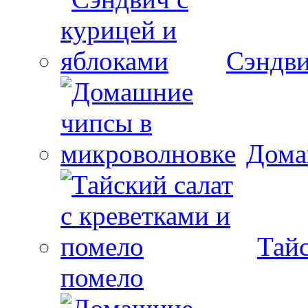
Сэндви
Дома
Тайс
помело