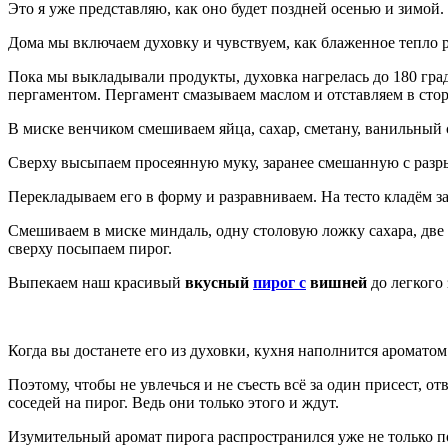
Это я уже представляю, как оно будет поздней осенью и зимой.
Дома мы включаем духовку и чувствуем, как блаженное тепло ра
Пока мы выкладывали продукты, духовка нагрелась до 180 гра
пергаментом. Пергамент смазываем маслом и отставляем в стор
В миске венчиком смешиваем яйца, сахар, сметану, ванильный 
Сверху высыпаем просеянную муку, заранее смешанную с разрых
Перекладываем его в форму и разравниваем. На тесто кладём 
Смешиваем в миске миндаль, одну столовую ложку сахара, две
сверху посыпаем пирог.
Выпекаем наш красивый
вкусный
пирог с
вишней
до легкого
Когда вы достанете его из духовки, кухня наполнится ароматом
Поэтому, чтобы не увлечься и не съесть всё за один присест, 
соседей на пирог. Ведь они только этого и ждут.
Изумительный аромат пирога распространился уже не только по