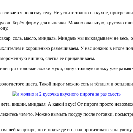
зливается по всему телу. Не усните только на кухне, пригревшис
дусов. Берём форму для выпечки. Можно овальную, круглую или 
ону.
сахар, соль, масло, миндаль. Миндаль мы выкладываем не весь,
лителем и хорошенько размешиваем. У нас должно в итоге получ
замороженную вишню, слегка её придавливаем.
 или три столовые ложки муки, одну столовую ложку уже размяг
 золотистого цвета. Такой пирог можно есть и тёплым и остывши
 лета, вишни, миндаля. А какой вкус! От пирога просто невозмож
отвлекитесь чем-то. Можно вымыть посуду после готовки, посмотр
 вашей квартире, но и подъезде и начал просачиваться на улицу