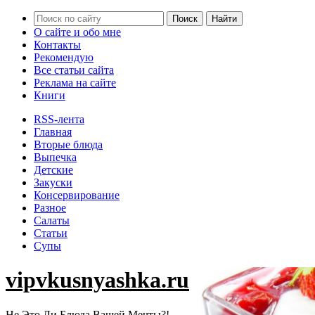
О сайте и обо мне
Контакты
Рекомендую
Все статьи сайта
Реклама на сайте
Книги
RSS-лента
Главная
Вторые блюда
Выпечка
Детские
Закуски
Консервирование
Разное
Салаты
Статьи
Супы
vipvkusnyashka.ru
Не Это Ли Блюда Вашей Мечты?!