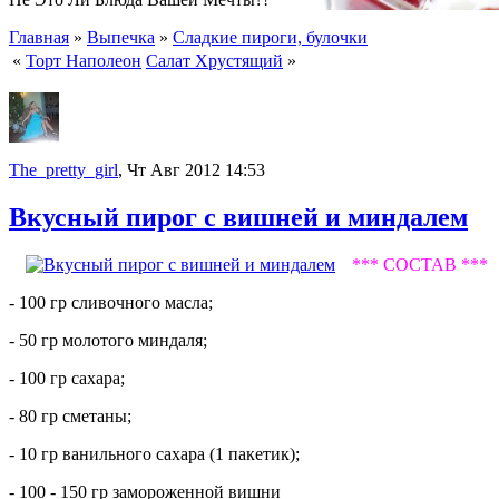
Главная
»
Выпечка
»
Сладкие пироги, булочки
«
Торт Наполеон
Салат Хрустящий
»
The_pretty_girl
, Чт Авг 2012 14:53
Вкусный пирог с вишней и миндалем
*** СОСТАВ ***
- 100 гр сливочного масла;
- 50 гр молотого миндаля;
- 100 гр сахара;
- 80 гр сметаны;
- 10 гр ванильного сахара (1 пакетик);
- 100 - 150 гр замороженной вишни