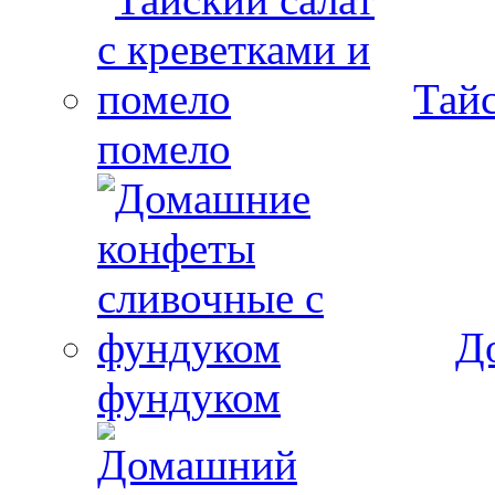
Тайс
помело
Д
фундуком