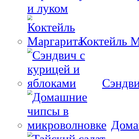
и луком
Коктейль М
Сэндви
Дома