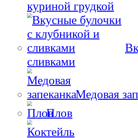
куриной грудкой
Вк
сливками
Медовая зап
Плов