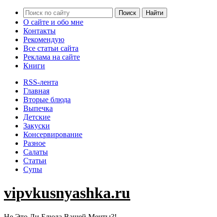
О сайте и обо мне
Контакты
Рекомендую
Все статьи сайта
Реклама на сайте
Книги
RSS-лента
Главная
Вторые блюда
Выпечка
Детские
Закуски
Консервирование
Разное
Салаты
Статьи
Супы
vipvkusnyashka.ru
Не Это Ли Блюда Вашей Мечты?!