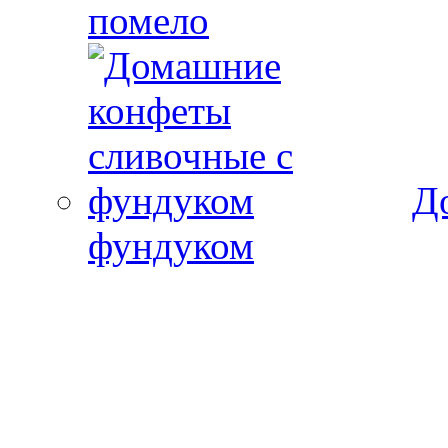
помело
Д
фундуком