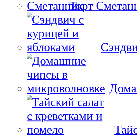
Торт Сметан
Сэндви
Дома
Тайс