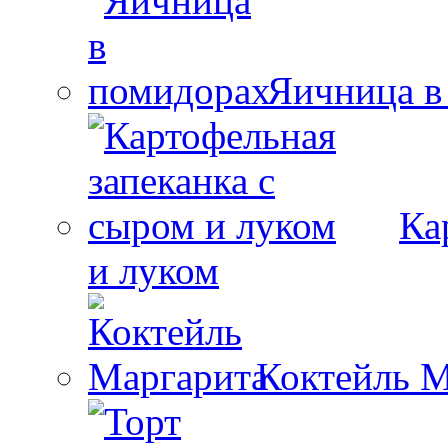
Яичница в
Ка
и луком
Коктейль М