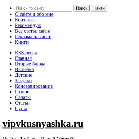
О сайте и обо мне
Контакты
Рекомендую
Все статьи сайта
Реклама на сайте
Книги
RSS-лента
Главная
Вторые блюда
Выпечка
Детские
Закуски
Консервирование
Разное
Салаты
Статьи
Супы
vipvkusnyashka.ru
Не Это Ли Блюда Вашей Мечты?!