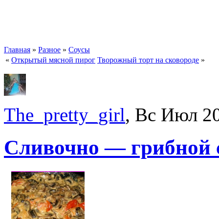
Главная
»
Разное
»
Соусы
«
Открытый мясной пирог
Творожный торт на сковороде
»
The_pretty_girl
, Вс Июл 2
Сливочно — грибной 