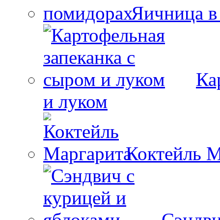
Яичница в
Ка
и луком
Коктейль М
Сэндви