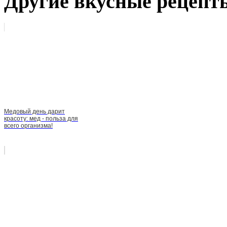
Другие вкусные рецепт
Медовый день дарит
красоту: мед - польза для
всего организма!