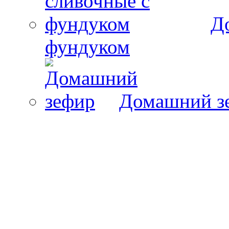
Д
фундуком
Домашний з