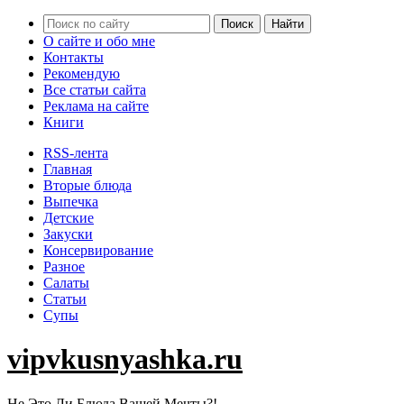
О сайте и обо мне
Контакты
Рекомендую
Все статьи сайта
Реклама на сайте
Книги
RSS-лента
Главная
Вторые блюда
Выпечка
Детские
Закуски
Консервирование
Разное
Салаты
Статьи
Супы
vipvkusnyashka.ru
Не Это Ли Блюда Вашей Мечты?!