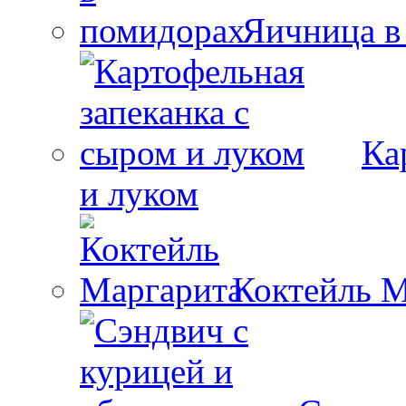
Яичница в
Ка
и луком
Коктейль М