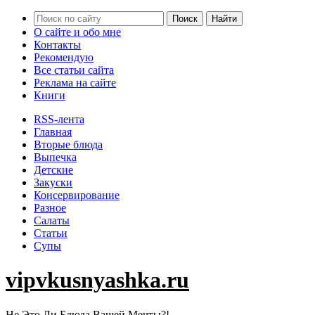
О сайте и обо мне
Контакты
Рекомендую
Все статьи сайта
Реклама на сайте
Книги
RSS-лента
Главная
Вторые блюда
Выпечка
Детские
Закуски
Консервирование
Разное
Салаты
Статьи
Супы
vipvkusnyashka.ru
Не Это Ли Блюда Вашей Мечты?!