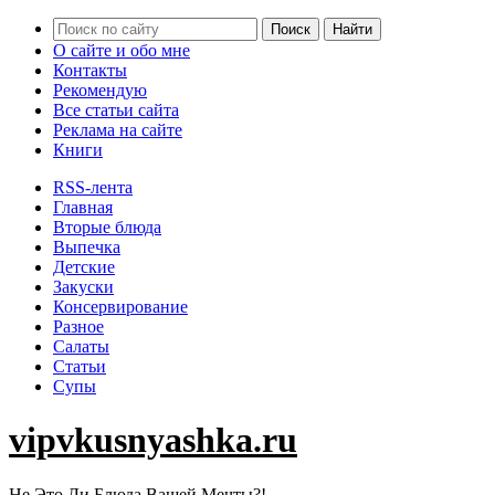
О сайте и обо мне
Контакты
Рекомендую
Все статьи сайта
Реклама на сайте
Книги
RSS-лента
Главная
Вторые блюда
Выпечка
Детские
Закуски
Консервирование
Разное
Салаты
Статьи
Супы
vipvkusnyashka.ru
Не Это Ли Блюда Вашей Мечты?!