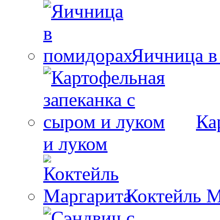
Яичница в
Ка
и луком
Коктейль М