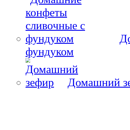
Д
фундуком
Домашний з