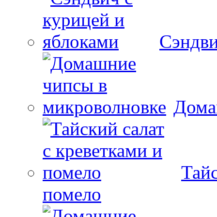
Сэндви
Дома
Тайс
помело