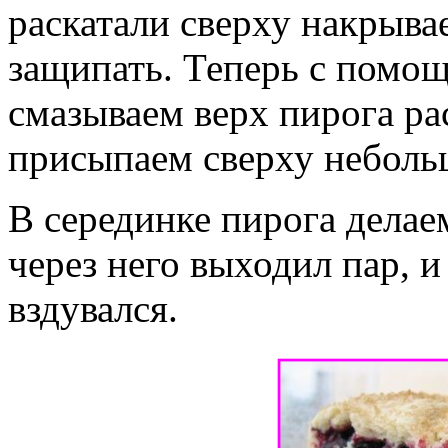
раскатали сверху накрыва
защипать. Теперь с помо
смазываем верх пирога р
присыпаем сверху неболь
В серединке пирога делае
через него выходил пар, и
вздувался.