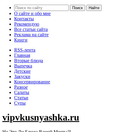
О сайте и обо мне
Контакты
Рекомендую
Все статьи сайта
Реклама на сайте
Книги
RSS-лента
Главная
Вторые блюда
Выпечка
Детские
Закуски
Консервирование
Разное
Салаты
Статьи
Супы
vipvkusnyashka.ru
Не Это Ли Блюда Вашей Мечты?!