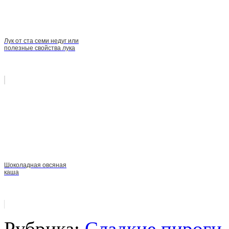
Лук от ста семи недуг или
полезные свойства лука
Шоколадная овсяная
каша
Рубрика:
Сладкие пироги,