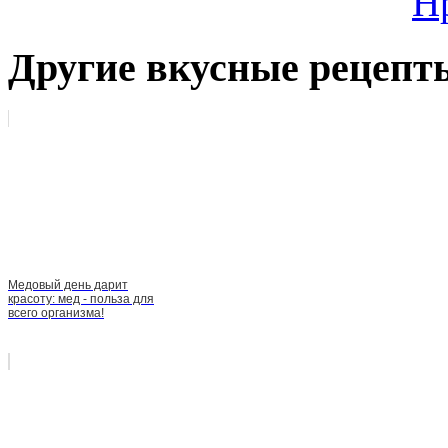
Н
Другие вкусные рецепт
Медовый день дарит
красоту: мед - польза для
всего организма!