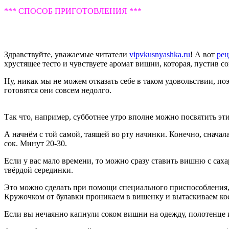
*** СПОСОБ ПРИГОТОВЛЕНИЯ ***
Здравствуйте, уважаемые читатели
vipvkusnyashka.ru
! А вот
рец
хрустящее тесто и чувствуете аромат вишни, которая, пустив сок
Ну, никак мы не можем отказать себе в таком удовольствии, п
готовятся они совсем недолго.
Так что, например, субботнее утро вполне можно посвятить э
А начнём с той самой, таящей во рту начинки. Конечно, снача
сок. Минут 20-30.
Если у вас мало времени, то можно сразу ставить вишню с сах
твёрдой серединки.
Это можно сделать при помощи специального приспособления, 
Кружочком от булавки проникаем в вишенку и вытаскиваем косто
Если вы нечаянно капнули соком вишни на одежду, полотенце и