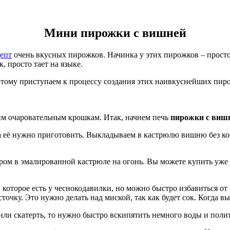
Мини пирожки с вишней
епт
очень вкусных пирожков. Начинка у этих пирожков – просто 
, просто тает на языке.
оэтому приступаем к процессу создания этих наивкуснейших пир
тим очаровательным крошкам. Итак, начнем печь
пирожки с виш
ла её нужно приготовить. Выкладываем в кастрюлю вишню без ко
аром в эмалированной кастрюле на огонь. Вы можете купить уже
которое есть у чеснокодавилки, но можно быстро избавиться от
чку. Это нужно делать над миской, так как будет сок. Когда вы
ли скатерть, то нужно быстро вскипятить немного воды и полить