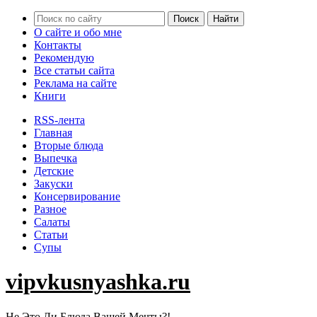
О сайте и обо мне
Контакты
Рекомендую
Все статьи сайта
Реклама на сайте
Книги
RSS-лента
Главная
Вторые блюда
Выпечка
Детские
Закуски
Консервирование
Разное
Салаты
Статьи
Супы
vipvkusnyashka.ru
Не Это Ли Блюда Вашей Мечты?!