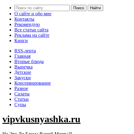
О сайте и обо мне
Контакты
Рекомендую
Все статьи сайта
Реклама на сайте
Книги
RSS-лента
Главная
Вторые блюда
Выпечка
Детские
Закуски
Консервирование
Разное
Салаты
Статьи
Супы
vipvkusnyashka.ru
Не Это Ли Блюда Вашей Мечты?!