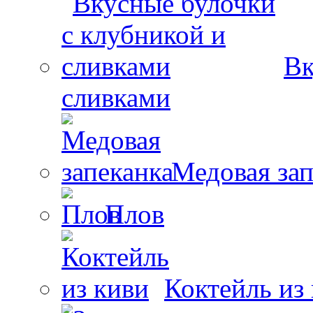
Вк
сливками
Медовая зап
Плов
Коктейль из