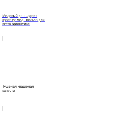
Медовый день дарит
красоту: мед - польза для
всего организма!
Тушеная квашеная
капуста