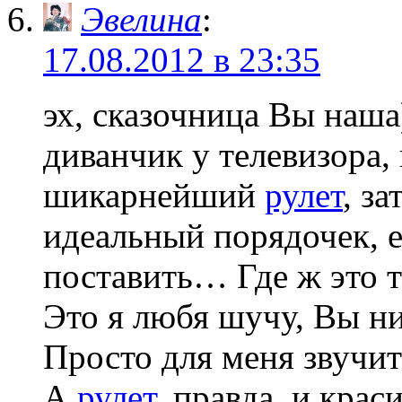
Эвелина
:
17.08.2012 в 23:35
эх, сказочница Вы наша
диванчик у телевизора,
шикарнейший
рулет
, з
идеальный порядочек, е
поставить… Где ж это т
Это я любя шучу, Вы ни
Просто для меня звучит
А
рулет
, правда, и кра