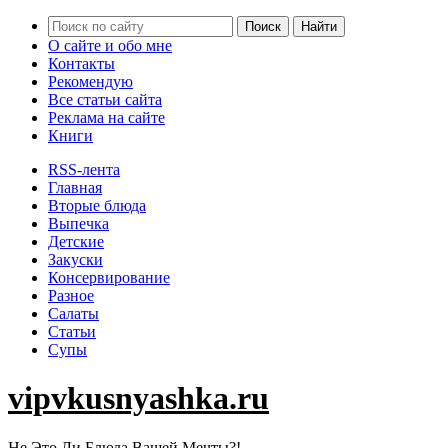
О сайте и обо мне
Контакты
Рекомендую
Все статьи сайта
Реклама на сайте
Книги
RSS-лента
Главная
Вторые блюда
Выпечка
Детские
Закуски
Консервирование
Разное
Салаты
Статьи
Супы
vipvkusnyashka.ru
Не Это Ли Блюда Вашей Мечты?!