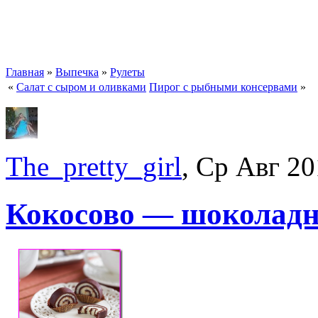
Главная
»
Выпечка
»
Рулеты
«
Салат с сыром и оливками
Пирог с рыбными консервами
»
The_pretty_girl
, Ср Авг 20
Кокосово — шоколадн