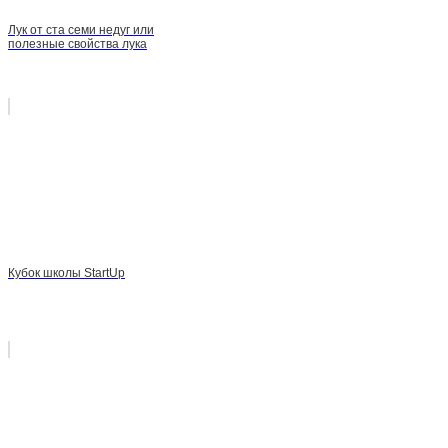
Лук от ста семи недуг или
полезные свойства лука
Кубок школы StartUp