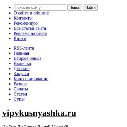
О сайте и обо мне
Контакты
Рекомендую
Все статьи сайта
Реклама на сайте
Книги
RSS-лента
Главная
Вторые блюда
Выпечка
Детские
Закуски
Консервирование
Разное
Салаты
Статьи
Супы
vipvkusnyashka.ru
Не Это Ли Блюда Вашей Мечты?!