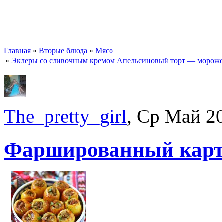
Главная
»
Вторые блюда
»
Мясо
«
Эклеры со сливочным кремом
Апельсиновый торт — морож
The_pretty_girl
, Ср Май 2
Фаршированный карт