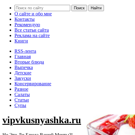
О сайте и обо мне
Контакты
Рекомендую
Все статьи сайта
Реклама на сайте
Книги
RSS-лента
Главная
Вторые блюда
Выпечка
Детские
Закуски
Консервирование
Разное
Салаты
Статьи
Супы
vipvkusnyashka.ru
Не Это Ли Блюда Вашей Мечты?!