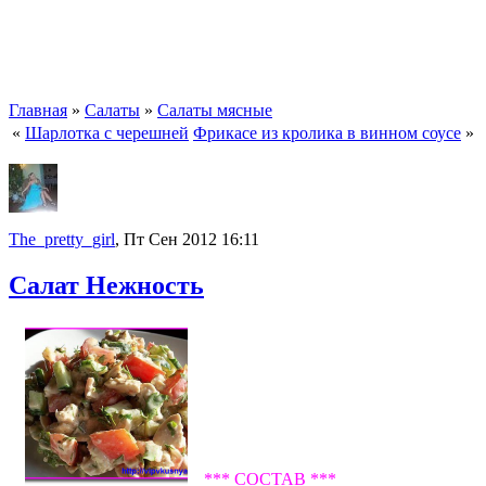
Главная
»
Салаты
»
Салаты мясные
«
Шарлотка с черешней
Фрикасе из кролика в винном соусе
»
The_pretty_girl
, Пт Сен 2012 16:11
Салат Нежность
*** СОСТАВ ***