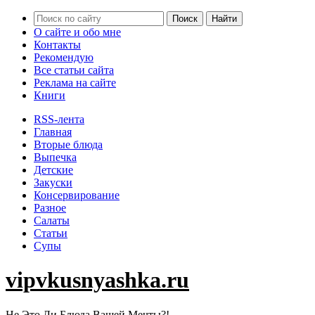
О сайте и обо мне
Контакты
Рекомендую
Все статьи сайта
Реклама на сайте
Книги
RSS-лента
Главная
Вторые блюда
Выпечка
Детские
Закуски
Консервирование
Разное
Салаты
Статьи
Супы
vipvkusnyashka.ru
Не Это Ли Блюда Вашей Мечты?!