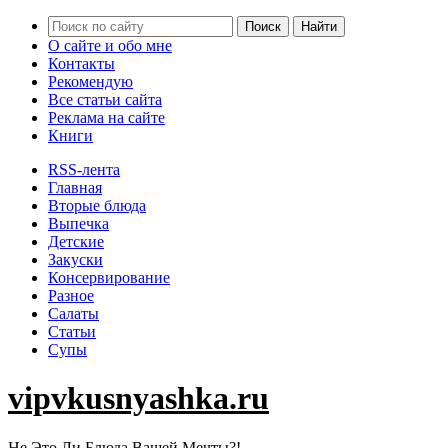
О сайте и обо мне
Контакты
Рекомендую
Все статьи сайта
Реклама на сайте
Книги
RSS-лента
Главная
Вторые блюда
Выпечка
Детские
Закуски
Консервирование
Разное
Салаты
Статьи
Супы
vipvkusnyashka.ru
Не Это Ли Блюда Вашей Мечты?!