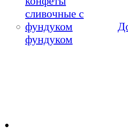
Д
фундуком