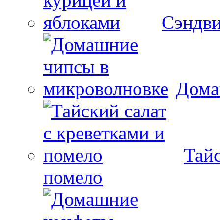
Сэндви
Дома
Тайс
помело