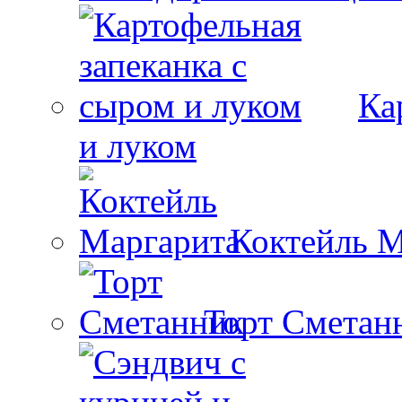
Ка
и луком
Коктейль М
Торт Сметан