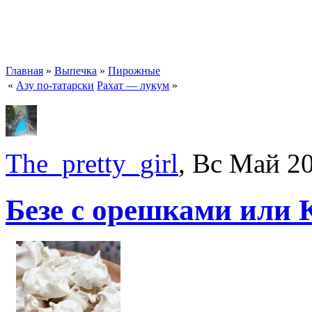
Главная
»
Выпечка
»
Пирожные
«
Азу по-татарски
Рахат — лукум
»
The_pretty_girl
, Вс Май 2
Безе с орешками или 