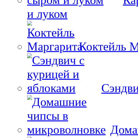
и луком
Коктейль М
Сэндви
Дома