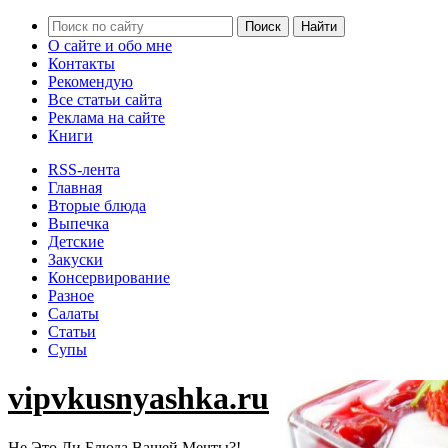
О сайте и обо мне
Контакты
Рекомендую
Все статьи сайта
Реклама на сайте
Книги
RSS-лента
Главная
Вторые блюда
Выпечка
Детские
Закуски
Консервирование
Разное
Салаты
Статьи
Супы
vipvkusnyashka.ru
Не Это Ли Блюда Вашей Мечты?!