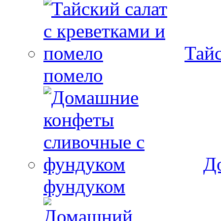
Тайс
помело
Д
фундуком