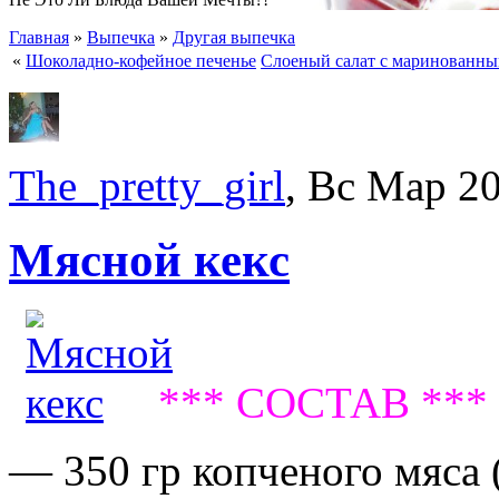
Главная
»
Выпечка
»
Другая выпечка
«
Шоколадно-кофейное печенье
Слоеный салат с маринованн
The_pretty_girl
, Вс Мар 2
Мясной кекс
*** СОСТАВ ***
— 350 гр копченого мяса 