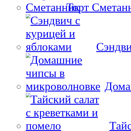
Торт Сметан
Сэндви
Дома
Тайс