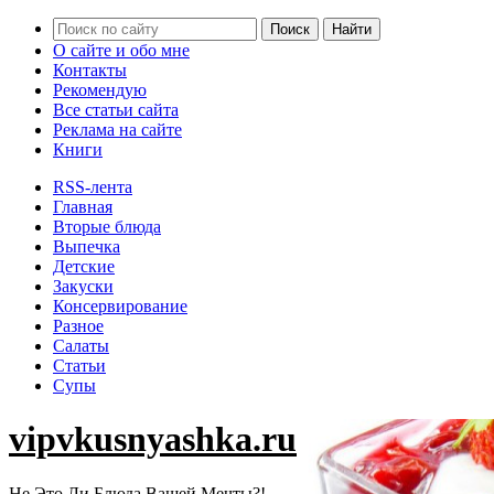
О сайте и обо мне
Контакты
Рекомендую
Все статьи сайта
Реклама на сайте
Книги
RSS-лента
Главная
Вторые блюда
Выпечка
Детские
Закуски
Консервирование
Разное
Салаты
Статьи
Супы
vipvkusnyashka.ru
Не Это Ли Блюда Вашей Мечты?!