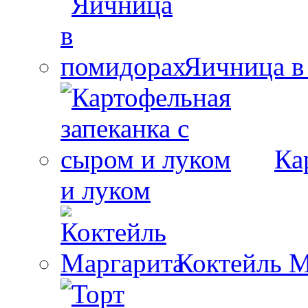
Яичница в
Ка
и луком
Коктейль М