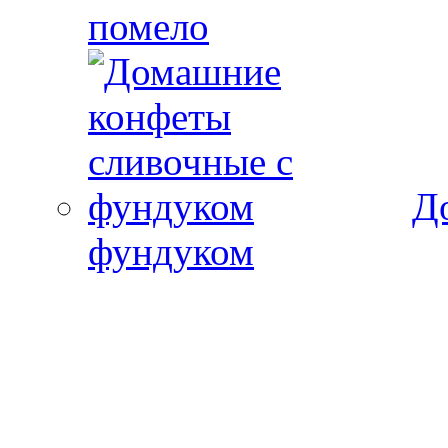
помело
Д
фундуком