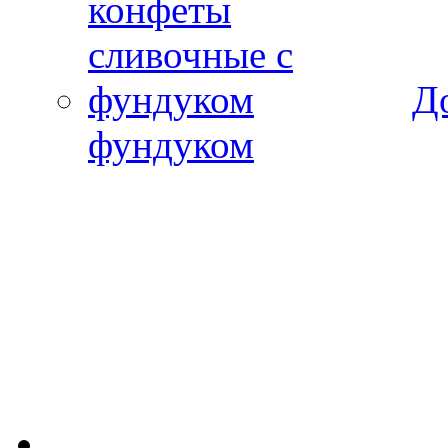
Д
фундуком