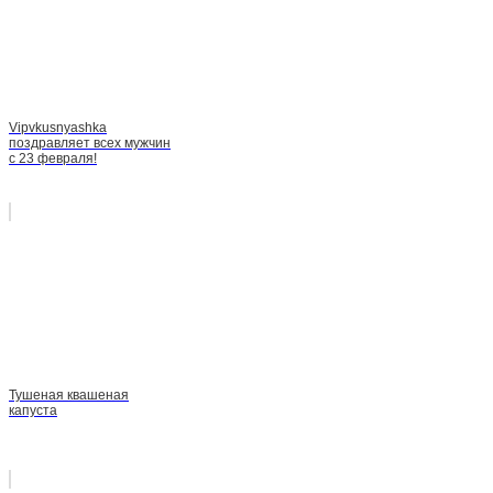
Vipvkusnyashka
поздравляет всех мужчин
с 23 февраля!
Тушеная квашеная
капуста