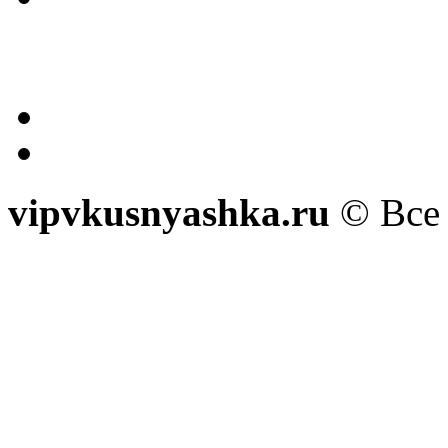
vipvkusnyashka.ru
© Все