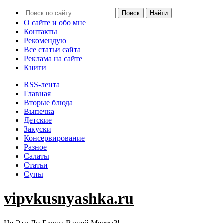
О сайте и обо мне
Контакты
Рекомендую
Все статьи сайта
Реклама на сайте
Книги
RSS-лента
Главная
Вторые блюда
Выпечка
Детские
Закуски
Консервирование
Разное
Салаты
Статьи
Супы
vipvkusnyashka.ru
Не Это Ли Блюда Вашей Мечты?!