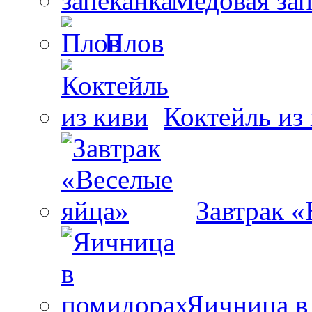
Медовая зап
Плов
Коктейль из
Завтрак «
Яичница в