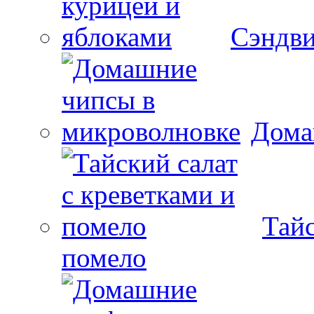
Сэндви
Дома
Тайс
помело