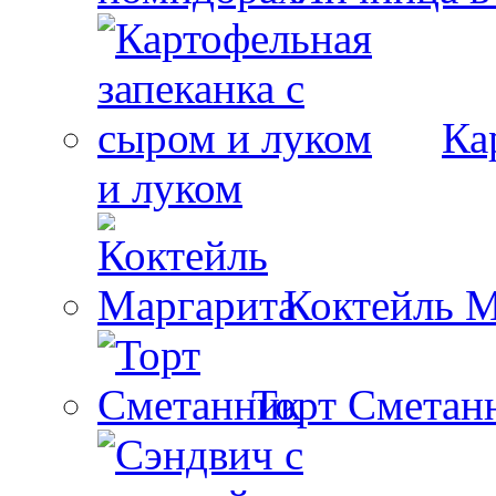
Ка
и луком
Коктейль М
Торт Сметан