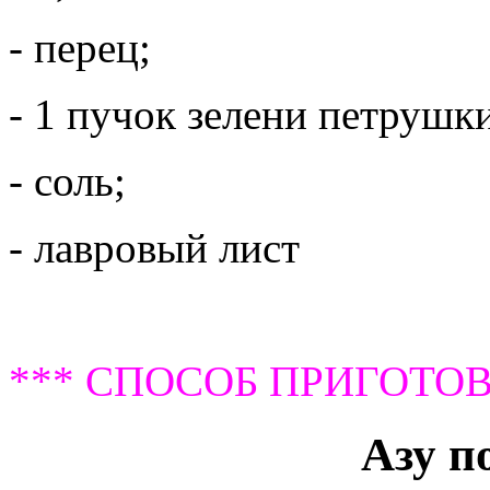
- перец;
- 1 пучок зелени петрушк
- соль;
- лавровый лист
*** СПОСОБ ПРИГОТОВ
Азу п