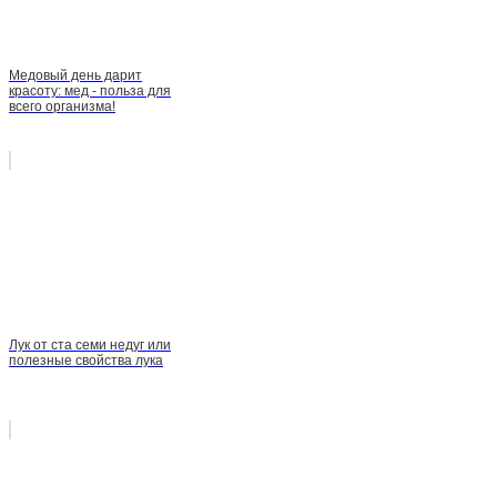
Медовый день дарит
красоту: мед - польза для
всего организма!
Лук от ста семи недуг или
полезные свойства лука