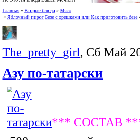
Главная
»
Вторые блюда
»
Мясо
«
Яблочный пирог
Безе с орешками или Как приготовить безе
The_pretty_girl
, Сб Май 2
Азу по-татарски
*** СОСТАВ **