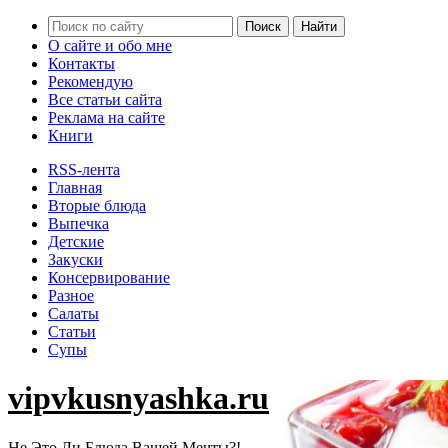
О сайте и обо мне
Контакты
Рекомендую
Все статьи сайта
Реклама на сайте
Книги
RSS-лента
Главная
Вторые блюда
Выпечка
Детские
Закуски
Консервирование
Разное
Салаты
Статьи
Супы
vipvkusnyashka.ru
Не Это Ли Блюда Вашей Мечты?!