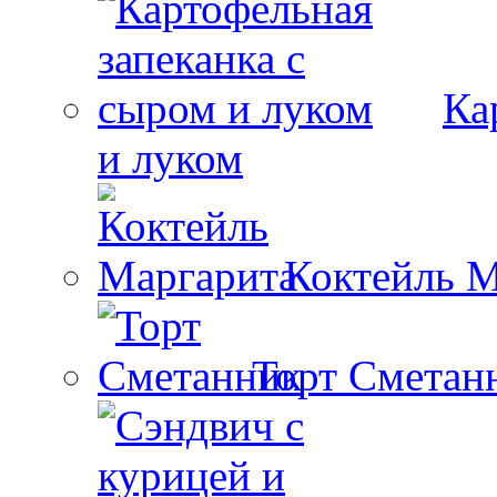
Ка
и луком
Коктейль М
Торт Сметан