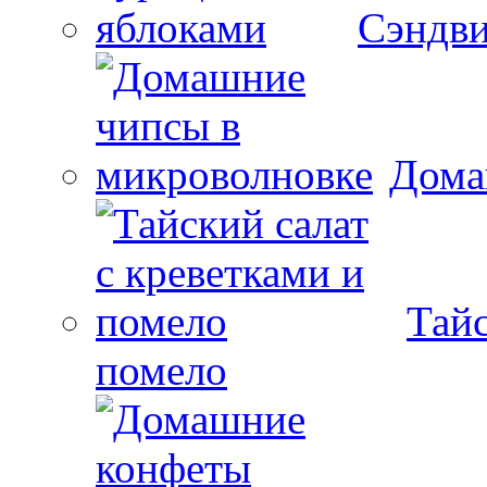
Сэндви
Дома
Тайс
помело