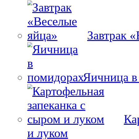
Завтрак «
Яичница в
Ка
и луком