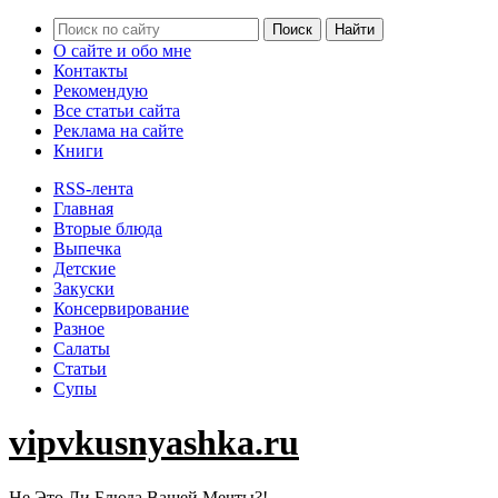
О сайте и обо мне
Контакты
Рекомендую
Все статьи сайта
Реклама на сайте
Книги
RSS-лента
Главная
Вторые блюда
Выпечка
Детские
Закуски
Консервирование
Разное
Салаты
Статьи
Супы
vipvkusnyashka.ru
Не Это Ли Блюда Вашей Мечты?!