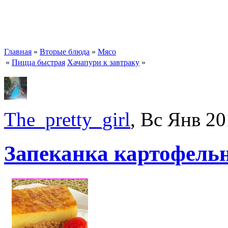
Главная
»
Вторые блюда
»
Мясо
«
Пицца быстрая
Хачапури к завтраку
»
The_pretty_girl
, Вс Янв 20
Запеканка картофель