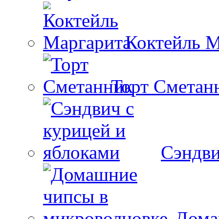
Коктейль М
Торт Сметан
Сэндви
Дома