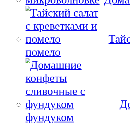
Тайс
помело
Д
фундуком