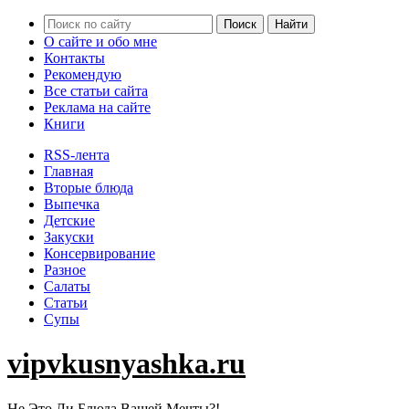
О сайте и обо мне
Контакты
Рекомендую
Все статьи сайта
Реклама на сайте
Книги
RSS-лента
Главная
Вторые блюда
Выпечка
Детские
Закуски
Консервирование
Разное
Салаты
Статьи
Супы
vipvkusnyashka.ru
Не Это Ли Блюда Вашей Мечты?!