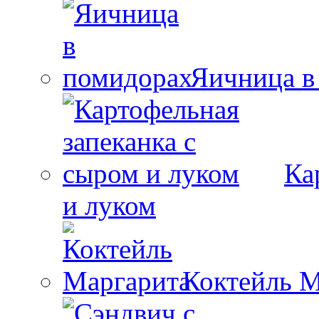
Яичница в
Ка
и луком
Коктейль М