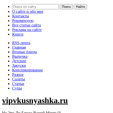
О сайте и обо мне
Контакты
Рекомендую
Все статьи сайта
Реклама на сайте
Книги
RSS-лента
Главная
Вторые блюда
Выпечка
Детские
Закуски
Консервирование
Разное
Салаты
Статьи
Супы
vipvkusnyashka.ru
Не Это Ли Блюда Вашей Мечты?!