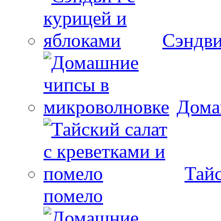
Сэндви
Дома
Тайс
помело