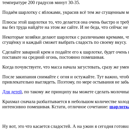
температуре 200 градусов минут 30-35.
Подаём шарлотку с яблоками, украсив всё тем же сгущенным мо
Плюсы этой шарлотки то, что делается она очень быстро и тр
вы без труда найдёте на этом же сайте. И не беда, что сейчас
Некоторые хозяйки делают шарлотки с различными кремами, чт
сгущёнку и каждый сможет выбрать сладость по своему вкусу.
Сделайте заварной крем и подайте его к шарлотке, будет очень
поставьте на средний огонь, постоянно помешивая.
Когда почувствуете, что масса начала загустевать, сразу же у
После закипания снимайте с огня и остужайте. Тут важно, чтоб
привлекательно выглядеть. Поэтому, по мере остывания не заб
Для детей
, по такому же принципу вы можете сделать молочны
Крахмал сначала разбалтывается в небольшом количестве холодн
интенсивно помешивая. Кстати, отличное сочетание:
шарлотк
Ну вот, это что касается сладостей. А на ужин я сегодня готов