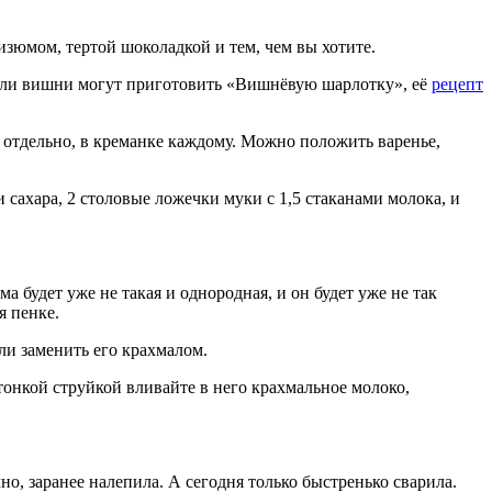
зюмом, тертой шоколадкой и тем, чем вы хотите.
ители вишни могут приготовить «Вишнёвую шарлотку», её
рецепт
 отдельно, в креманке каждому. Можно положить варенье,
и сахара, 2 столовые ложечки муки с 1,5 стаканами молока, и
.
а будет уже не такая и однородная, и он будет уже не так
я пенке.
ли заменить его крахмалом.
 тонкой струйкой вливайте в него крахмальное молоко,
ечно, заранее налепила. А сегодня только быстренько сварила.