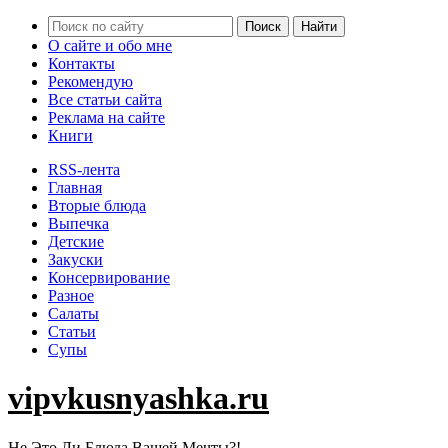
О сайте и обо мне
Контакты
Рекомендую
Все статьи сайта
Реклама на сайте
Книги
RSS-лента
Главная
Вторые блюда
Выпечка
Детские
Закуски
Консервирование
Разное
Салаты
Статьи
Супы
vipvkusnyashka.ru
Не Это Ли Блюда Вашей Мечты?!