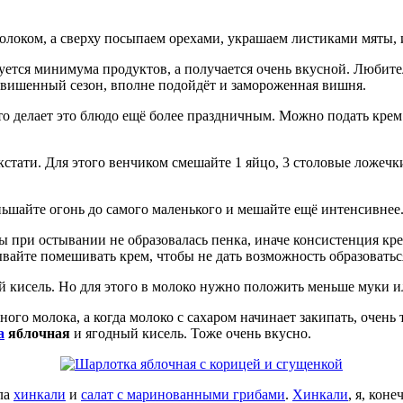
локом, а сверху посыпаем орехами, украшаем листиками мяты, и
ебуется минимума продуктов, а получается очень вкусной. Люб
 не вишенный сезон, вполне подойдёт и замороженная вишня.
о делает это блюдо ещё более праздничным. Можно подать крем
 кстати. Для этого венчиком смешайте 1 яйцо, 3 столовые ложечк
меньшайте огонь до самого маленького и мешайте ещё интенсивнее
ы при остывании не образовалась пенка, иначе консистенция крем
ывайте помешивать крем, чтобы не дать возможность образоватьс
й кисель. Но для этого в молоко нужно положить меньше муки и
ого молока, а когда молоко с сахаром начинает закипать, очень
а
яблочная
и ягодный кисель. Тоже очень вкусно.
ила
хинкали
и
салат с маринованными грибами
.
Хинкали
, я, кон