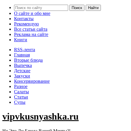
О сайте и обо мне
Контакты
Рекомендую
Все статьи сайта
Реклама на сайте
Книги
RSS-лента
Главная
Вторые блюда
Выпечка
Детские
Закуски
Консервирование
Разное
Салаты
Статьи
Супы
vipvkusnyashka.ru
Не Это Ли Блюда Вашей Мечты?!