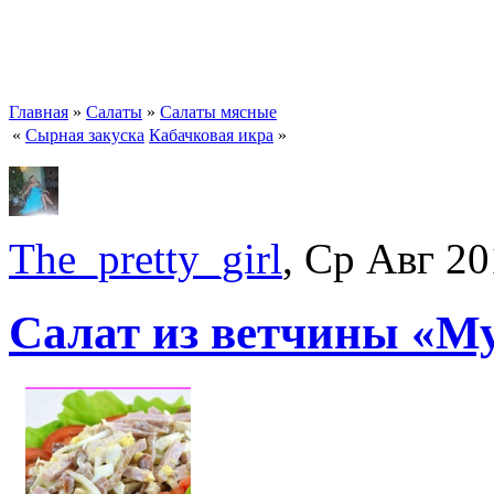
Главная
»
Салаты
»
Салаты мясные
«
Сырная закуска
Кабачковая икра
»
The_pretty_girl
, Ср Авг 20
Салат из ветчины «М