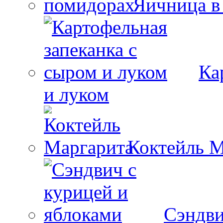
Яичница в
Ка
и луком
Коктейль М
Сэндви