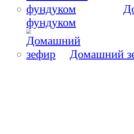
Д
фундуком
Домашний з