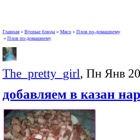
Главная
»
Вторые блюда
»
Мясо
»
Плов по-домашнему
«
Плов по-домашнему
The_pretty_girl
, Пн Янв 2
добавляем в казан на