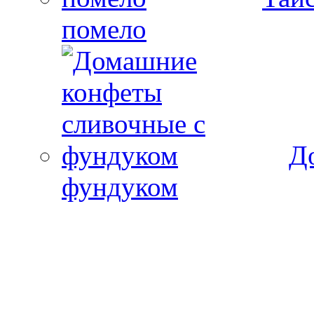
помело
Д
фундуком