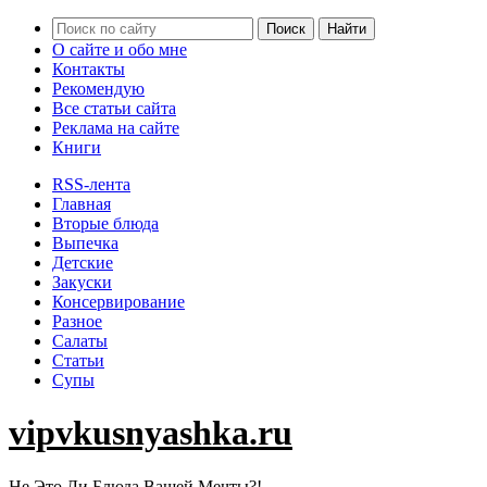
О сайте и обо мне
Контакты
Рекомендую
Все статьи сайта
Реклама на сайте
Книги
RSS-лента
Главная
Вторые блюда
Выпечка
Детские
Закуски
Консервирование
Разное
Салаты
Статьи
Супы
vipvkusnyashka.ru
Не Это Ли Блюда Вашей Мечты?!