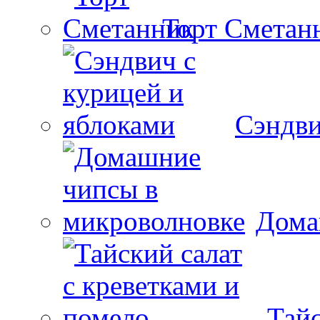
Торт Сметан
Сэндви
Дома
Тайс