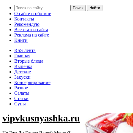
О сайте и обо мне
Контакты
Рекомендую
Все статьи сайта
Реклама на сайте
Книги
RSS-лента
Главная
Вторые блюда
Выпечка
Детские
Закуски
Консервирование
Разное
Салаты
Статьи
Супы
vipvkusnyashka.ru
Не Это Ли Блюда Вашей Мечты?!