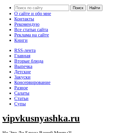
О сайте и обо мне
Контакты
Рекомендую
Все статьи сайта
Реклама на сайте
Книги
RSS-лента
Главная
Вторые блюда
Выпечка
Детские
Закуски
Консервирование
Разное
Салаты
Статьи
Супы
vipvkusnyashka.ru
Не Это Ли Блюда Вашей Мечты?!