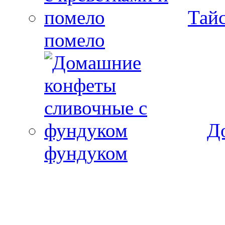
Тайс
помело
Д
фундуком