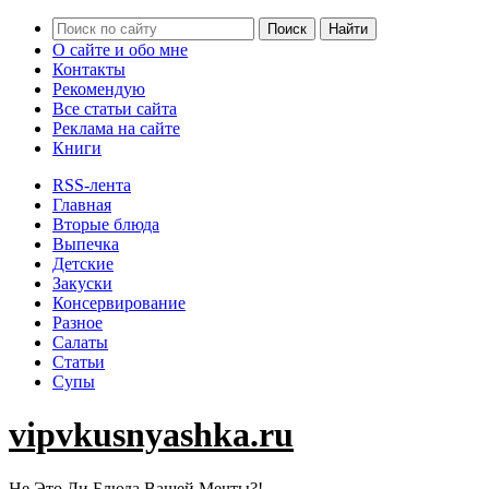
О сайте и обо мне
Контакты
Рекомендую
Все статьи сайта
Реклама на сайте
Книги
RSS-лента
Главная
Вторые блюда
Выпечка
Детские
Закуски
Консервирование
Разное
Салаты
Статьи
Супы
vipvkusnyashka.ru
Не Это Ли Блюда Вашей Мечты?!