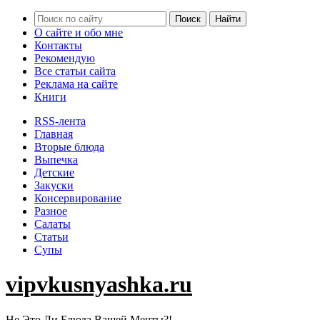
О сайте и обо мне
Контакты
Рекомендую
Все статьи сайта
Реклама на сайте
Книги
RSS-лента
Главная
Вторые блюда
Выпечка
Детские
Закуски
Консервирование
Разное
Салаты
Статьи
Супы
vipvkusnyashka.ru
Не Это Ли Блюда Вашей Мечты?!