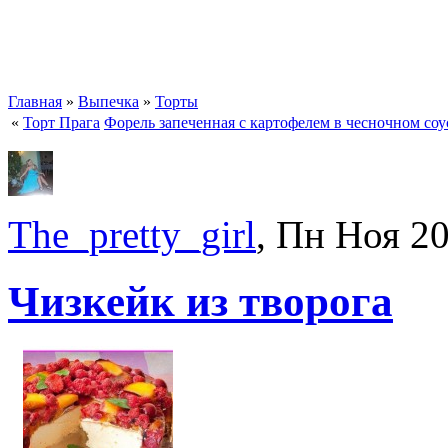
Главная
»
Выпечка
»
Торты
«
Торт Прага
Форель запеченная с картофелем в чесночном соу
The_pretty_girl
, Пн Ноя 2
Чизкейк из творога