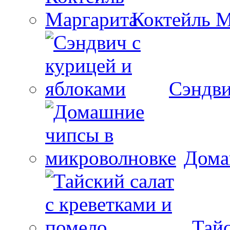
Коктейль М
Сэндви
Дома
Тайс