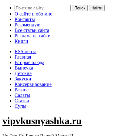
О сайте и обо мне
Контакты
Рекомендую
Все статьи сайта
Реклама на сайте
Книги
RSS-лента
Главная
Вторые блюда
Выпечка
Детские
Закуски
Консервирование
Разное
Салаты
Статьи
Супы
vipvkusnyashka.ru
Не Это Ли Блюда Вашей Мечты?!