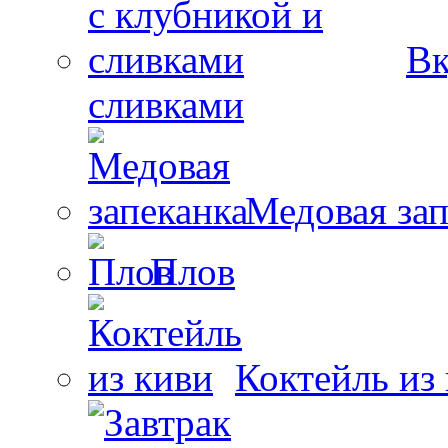
Вк
сливками
Медовая зап
Плов
Коктейль из