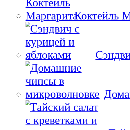
Коктейль М
Сэндви
Дома