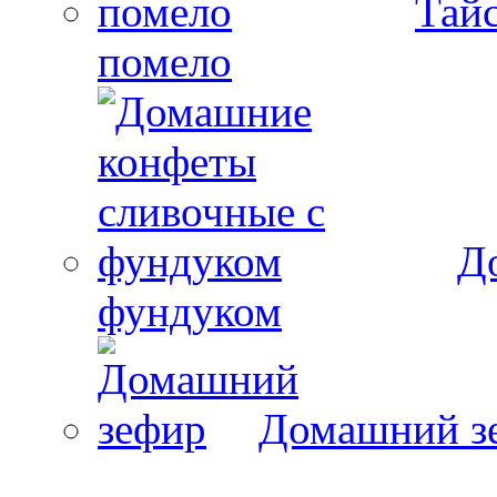
Тайс
помело
Д
фундуком
Домашний з