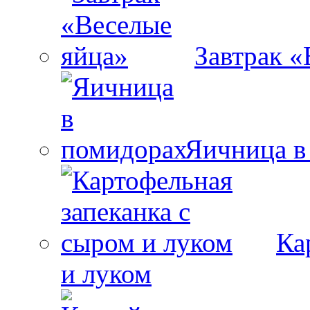
Завтрак «
Яичница в
Ка
и луком