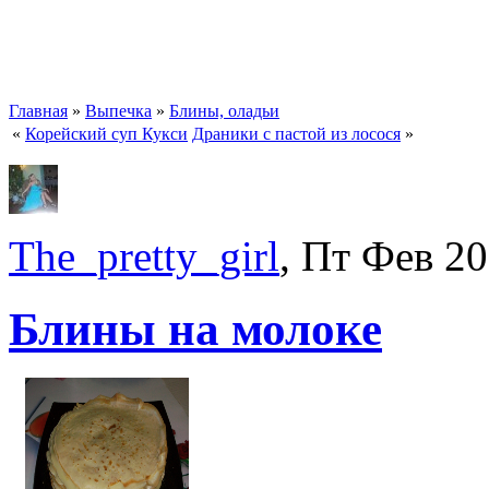
Главная
»
Выпечка
»
Блины, оладьи
«
Корейский суп Кукси
Драники с пастой из лосося
»
The_pretty_girl
, Пт Фев 20
Блины на молоке