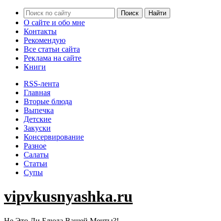
О сайте и обо мне
Контакты
Рекомендую
Все статьи сайта
Реклама на сайте
Книги
RSS-лента
Главная
Вторые блюда
Выпечка
Детские
Закуски
Консервирование
Разное
Салаты
Статьи
Супы
vipvkusnyashka.ru
Не Это Ли Блюда Вашей Мечты?!