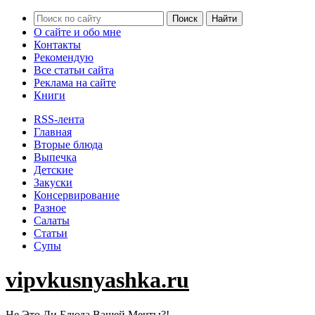
О сайте и обо мне
Контакты
Рекомендую
Все статьи сайта
Реклама на сайте
Книги
RSS-лента
Главная
Вторые блюда
Выпечка
Детские
Закуски
Консервирование
Разное
Салаты
Статьи
Супы
vipvkusnyashka.ru
Не Это Ли Блюда Вашей Мечты?!