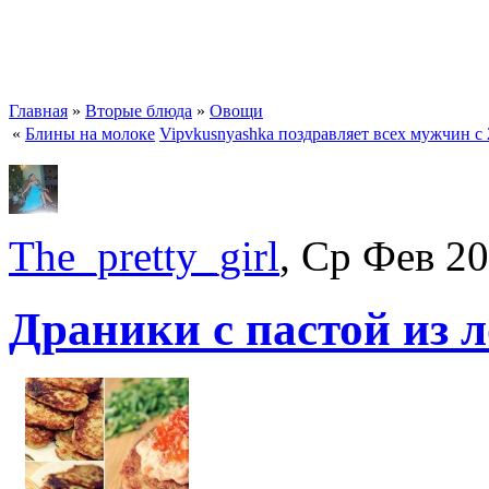
Главная
»
Вторые блюда
»
Овощи
«
Блины на молоке
Vipvkusnyashka поздравляет всех мужчин с 
The_pretty_girl
, Ср Фев 20
Драники с пастой из л