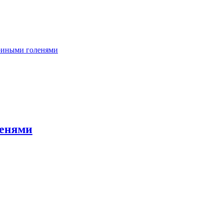
уриными голенями
ленями