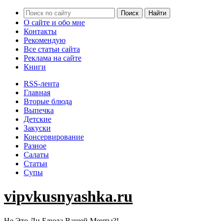
О сайте и обо мне
Контакты
Рекомендую
Все статьи сайта
Реклама на сайте
Книги
RSS-лента
Главная
Вторые блюда
Выпечка
Детские
Закуски
Консервирование
Разное
Салаты
Статьи
Супы
vipvkusnyashka.ru
Не Это Ли Блюда Вашей Мечты?!