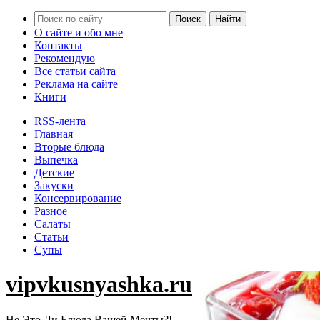
О сайте и обо мне
Контакты
Рекомендую
Все статьи сайта
Реклама на сайте
Книги
RSS-лента
Главная
Вторые блюда
Выпечка
Детские
Закуски
Консервирование
Разное
Салаты
Статьи
Супы
vipvkusnyashka.ru
Не Это Ли Блюда Вашей Мечты?!